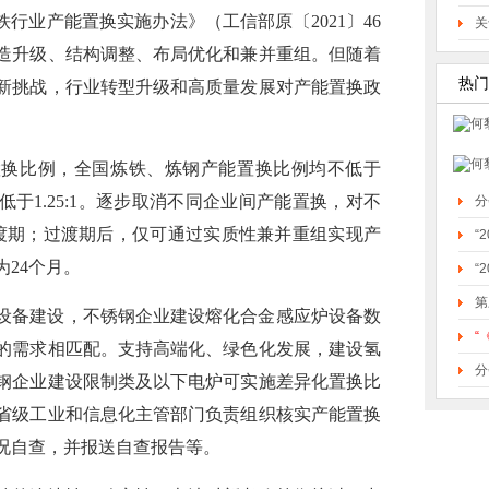
铁行业产能置换实施办法》（工信部原〔2021〕46
关
造升级、结构调整、布局优化和兼并重组。但随着
热门
新挑战，行业转型升级和高质量发展对产能置换政
置换比例，全国炼铁、炼钢产能置换比例均不低于
不低于1.25:1。逐步取消不同企业间产能置换，对不
分
渡期；过渡期后，仅可通过实质性兼并重组实现产
“
24个月。
“
第
设备建设，不锈钢企业建设熔化合金感应炉设备数
“
的需求相匹配。支持高端化、绿色化发展，建设氢
分
钢企业建设限制类及以下电炉可实施差异化置换比
省级工业和信息化主管部门负责组织核实产能置换
况自查，并报送自查报告等。