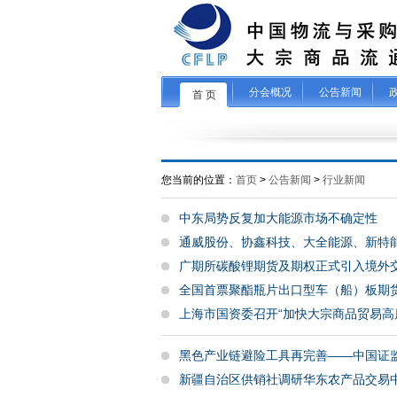
分会概况
公告新闻
首 页
您当前的位置：
首页
>
公告新闻
>
行业新闻
中东局势反复加大能源市场不确定性
通威股份、协鑫科技、大全能源、新特
广期所碳酸锂期货及期权正式引入境外
全国首票聚酯瓶片出口型车（船）板期
上海市国资委召开“加快大宗商品贸易
黑色产业链避险工具再完善——中国证
新疆自治区供销社调研华东农产品交易