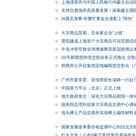
上海清算所与中国人民银行内蒙古自治
支持交易场所高质量发展！探索建立国
AI遇见海事 给繁忙黄金水道配上“同传”
大宗商品贸易，百余家企业“上链”
普陀建成上海首个大宗商品可信贸易综合
中东冲突导致全球增速降至新冠疫情以
20号胶期货跨境交割业务正式推出 交割
郑商所公开征集指定纯碱期货交割仓（
广州市委常委、宣传部部长谈静一行赴
中国算力平台（北京）正式上线
地方政府发文：深化大宗商品期现一体
国务院总理到这家大宗商品交易中心调
包头稀土产品交易所实现稀土磁性材料
国家发展改革委价格监测中心到访北京
红头文件！公布9家正常经营交易场所