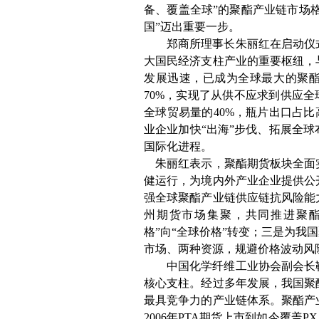
备、覆盖全球”的聚酯产业链市场格
国”迈出重要一步。
郑商所理事长朱丽红在启动仪
大国民经济支柱产业的重要枢纽，
发展迅速，已成为全球最大的聚
70%
，实现了从供不应求到供应全
全球贸易量的
40%
，瓶片出口占比
业企业加快“出海”步伐、拓展全
国际化进程。
朱丽红表示，聚酯期货板块全面
健运行，为境内外产业企业提供公
强全球聚酯产业链供应链抗风险能
州期货市场集聚，共同推进聚酯
格”向“全球价格”转变；三是为我
市场、两种资源，规避价格波动风
中国化学纤维工业协会副会长
核心支柱。经过多年发展，我国聚
最具竞争力的产业链体系。聚酯产
2006
年
PTA
期货上市到如今覆盖
PX