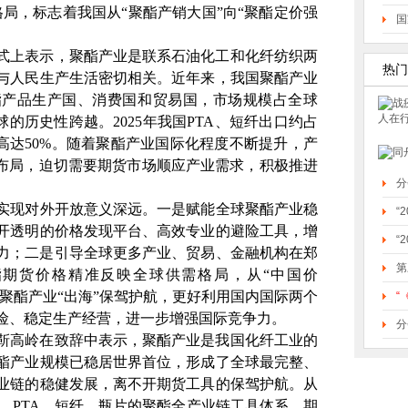
局，标志着我国从“聚酯产销大国”向“聚酯定价强
国
式上表示，聚酯产业是联系石油化工和化纤纺织两
热门
与人民生产生活密切相关。近年来，我国聚酯产业
酯产品生产国、消费国和贸易国，市场规模占全球
球的历史性跨越。
2025
年我国
PTA
、短纤出口约占
高达
50%
。随着聚酯产业国际化程度不断提升，产
球布局，迫切需要期货市场顺应产业需求，积极推进
分
实现对外开放意义深远。一是赋能全球聚酯产业稳
“
开透明的价格发现平台、高效专业的避险工具，增
“
力；二是引导全球更多产业、贸易、金融机构在郑
第
期货价格精准反映全球供需格局，从“中国价
国聚酯产业“出海”保驾护航，更好利用国内国际两个
“
险、稳定生产经营，进一步增强国际竞争力。
分
靳高岭在致辞中表示，聚酯产业是我国化纤工业的
酯产业规模已稳居世界首位，形成了全球最完整、
业链的稳健发展，离不开期货工具的保驾护航。从
、
PTA
、短纤、瓶片的聚酯全产业链工具体系，期