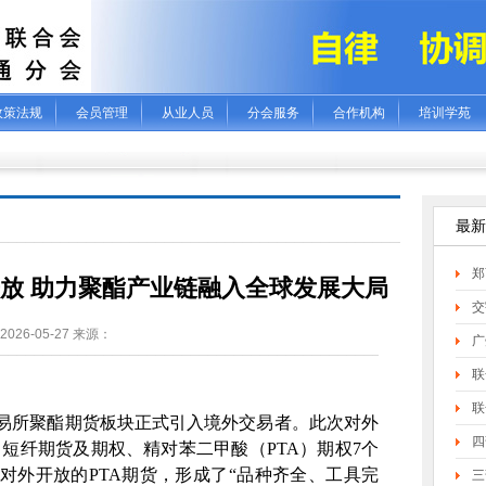
政策法规
会员管理
从业人员
分会服务
合作机构
培训学苑
最新
郑
放 助力聚酯产业链融入全球发展大局
交
2026-05-27 来源：
广
联
联
易所聚酯期货板块正式引入境外交易者。此次对外
四
、短纤期货及期权、精对苯二甲酸（
PTA
）期权
7
个
对外开放的
PTA
期货，形成了“品种齐全、工具完
三