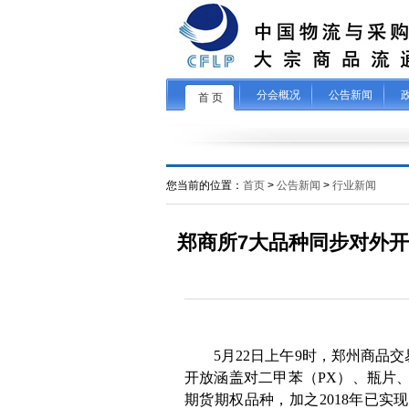
分会概况
公告新闻
首 页
您当前的位置：
首页
>
公告新闻
>
行业新闻
郑商所7大品种同步对外开
5
月
22
日上午
9
时，郑州商品交
开放涵盖对二甲苯（
PX
）、瓶片
期货期权品种，加之
2018
年已实现