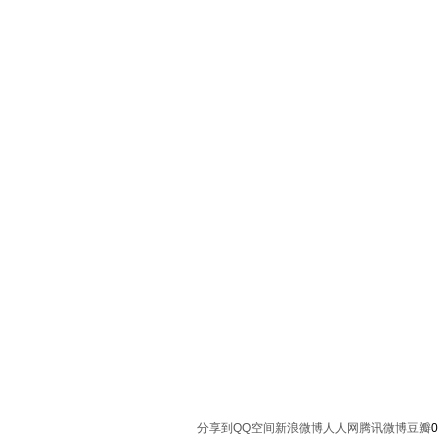
分享到
QQ空间
新浪微博
人人网
腾讯微博
豆瓣
0