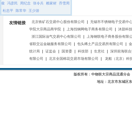
俊
冯彦民
周纪念
张令兵
赖家材
乔雪周
杜忠平
陈常华
王少游
北京铁矿石交易中心股份有限公司
|
无锡市不锈钢电子交易中
友情链接
学院大宗商品商学院
|
上海找钢网电子商务有限公司
|
沐甜科
浙江国际油气交易中心有限公司
|
上海钢联电子商务股份有限
省联交运金融服务有限公司
|
包头稀土产品交易所有限公司
|
统计局
|
证监会
|
国资委
|
科技部
|
生意社
|
深圳前海联合
有限公司
|
北京全国棉花交易市场有限公司
|
龙船（北京）科
版权所有：中物联大宗商品流通分会
地址：北京市东城区东四西