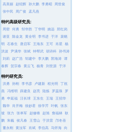
高美丽
赵绍辉
孙大鹏
李勇昭
周世俊
张中民
周广俊
孟凡燕
特约高级研究员:
周密
何勇
邹华胜
丁华明
姚远
郑红岗
谢亚
陈金龙
黄全明
李书进
于洋
裴晓
明
石春生
唐启军
王海东
王可
肖星
杨
洪波
尹满华
张斌
钟帮武
胡诗科
孙书涛
刘莉
赵广浩
邹建中
李大鹏
郭海涛
谭
春辉
贺宗春
黄云飞
杨青
刘世源
于洋
特约研究员:
洪勇
孙刚
李书彦
卢建新
程光明
丁祝
燕
冯维明
薛建良
赵亮
陆炼
罗蕊珠
罗
勇
申延福
汪长球
王东生
王瑞
王招华
魏华
肖开梅
徐妙君
徐学芹
叶帆
张东
坡
张力
张单军
赵修锋
赵旭
詹福林
耿
鹏
朱巍
侯凡春
王雪山
于洪雷
邝冬蓓
董永刚
黄汝军
肖斌
李伯高
马怀海
向