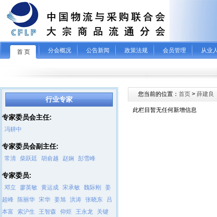
分会概况
公告新闻
政策法规
会员管理
从业
首 页
您当前的位置：
首页
>
薛建良
行业专家
此栏目暂无任何新增信息
专家委员会主任:
冯耕中
专家委员会副主任:
常清
柴跃廷
胡俞越
赵娴
彭雪峰
专家委员:
邓立
廖英敏
黄运成
宋承敏
魏际刚
姜
超峰
陈丽华
宋华
姜旭
洪涛
张晓东
吕
本富
索沪生
王智森
仰炬
王永龙
关键