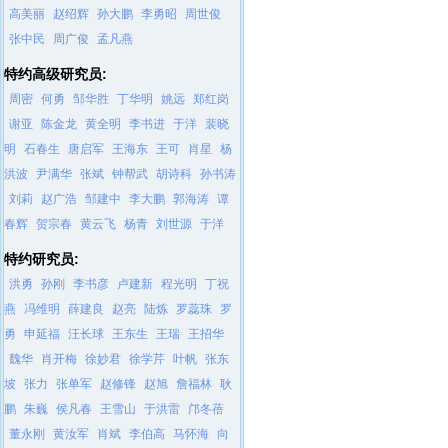
高美丽
赵绍辉
孙大鹏
李勇昭
周世俊
张中民
周广俊
孟凡燕
特约高级研究员:
周密
何勇
邹华胜
丁华明
姚远
郑红岗
谢亚
陈金龙
黄全明
李书进
于洋
裴晓
明
石春生
唐启军
王海东
王可
肖星
杨
洪波
尹满华
张斌
钟帮武
胡诗科
孙书涛
刘莉
赵广浩
邹建中
李大鹏
郭海涛
谭
春辉
贺宗春
黄云飞
杨青
刘世源
于洋
特约研究员:
洪勇
孙刚
李书彦
卢建新
程光明
丁祝
燕
冯维明
薛建良
赵亮
陆炼
罗蕊珠
罗
勇
申延福
汪长球
王东生
王瑞
王招华
魏华
肖开梅
徐妙君
徐学芹
叶帆
张东
坡
张力
张单军
赵修锋
赵旭
詹福林
耿
鹏
朱巍
侯凡春
王雪山
于洪雷
邝冬蓓
董永刚
黄汝军
肖斌
李伯高
马怀海
向