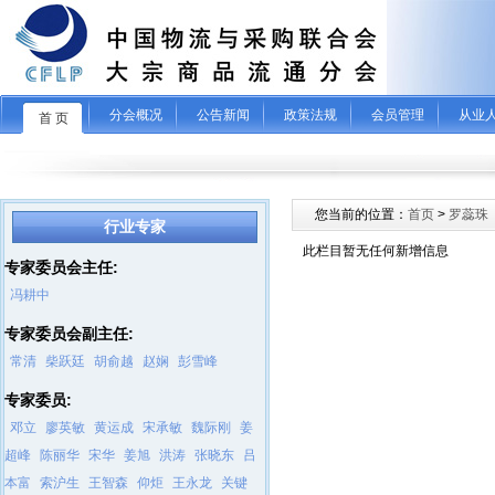
分会概况
公告新闻
政策法规
会员管理
从业
首 页
您当前的位置：
首页
>
罗蕊珠
行业专家
此栏目暂无任何新增信息
专家委员会主任:
冯耕中
专家委员会副主任:
常清
柴跃廷
胡俞越
赵娴
彭雪峰
专家委员:
邓立
廖英敏
黄运成
宋承敏
魏际刚
姜
超峰
陈丽华
宋华
姜旭
洪涛
张晓东
吕
本富
索沪生
王智森
仰炬
王永龙
关键