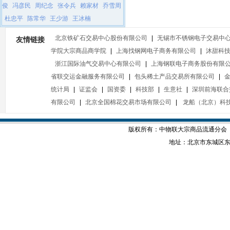
俊
冯彦民
周纪念
张令兵
赖家材
乔雪周
杜忠平
陈常华
王少游
王冰楠
北京铁矿石交易中心股份有限公司
|
无锡市不锈钢电子交易中
友情链接
学院大宗商品商学院
|
上海找钢网电子商务有限公司
|
沐甜科
浙江国际油气交易中心有限公司
|
上海钢联电子商务股份有限
省联交运金融服务有限公司
|
包头稀土产品交易所有限公司
|
统计局
|
证监会
|
国资委
|
科技部
|
生意社
|
深圳前海联合
有限公司
|
北京全国棉花交易市场有限公司
|
龙船（北京）科
版权所有：中物联大宗商品流通分会
地址：北京市东城区东四西