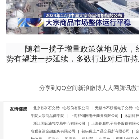
随着一揽子增量政策落地见效，经
势有望进一步延续，多数行业对后市持
分享到
QQ空间
新浪微博
人人网
腾讯微
北京铁矿石交易中心股份有限公司
|
无锡市不锈钢电子交易中
友情链接
学院大宗商品商学院
|
上海找钢网电子商务有限公司
|
沐甜科
浙江国际油气交易中心有限公司
|
上海钢联电子商务股份有限
省联交运金融服务有限公司
|
包头稀土产品交易所有限公司
|
统计局
|
证监会
|
国资委
|
科技部
|
生意社
|
深圳前海联合