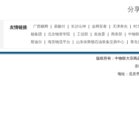
分
广西糖网
|
易极付
|
长沙沁坤
|
金网安泰
|
天津寿光
|
时
友情链接
杨集团
|
北京物资学院
|
工信部
|
发改委
|
商务部
|
中物
斯迪尔
|
海安物流平台
|
山东休斯顿石油装备交易中心
|
青岛
版权所有：中物联大宗商品交
京
地址：北京市