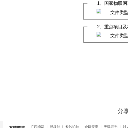
1、国家物联网
2、重点项目及
分
广西糖网
|
易极付
|
长沙沁坤
|
金网安泰
|
天津寿光
|
时
友情链接