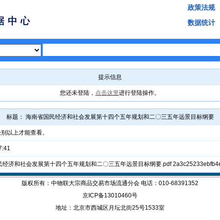
政策法规
数据统计
提示信息
您还未登陆，
点击这里
进行登陆操作。
标题： 海南省国民经济和社会发展第十四个五年规划和二〇三五年远景目标纲要
 级别以上才能查看。
7:41
和社会发展第十四个五年规划和二〇三五年远景目标纲要.pdf 2a3c25233ebfb4ef794cda7
版权所有：中物联大宗商品交易市场流通分会 电话：010-68391352
京ICP备13010460号
地址：北京市西城区月坛北街25号1533室